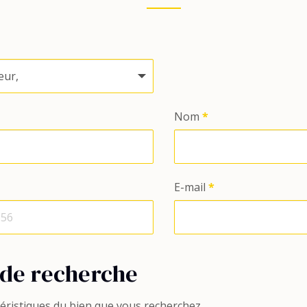
Nom
*
E-mail
*
 de recherche
téristiques du bien que vous recherchez