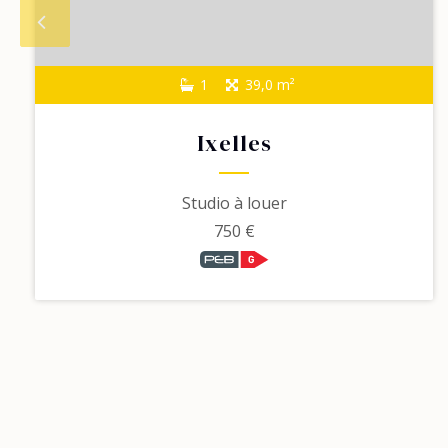
1
39,0 m²
Ixelles
Studio à louer
750 €