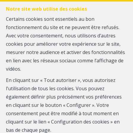
FR
EN
NL
Notre site web utilise des cookies
Certains cookies sont essentiels au bon
fonctionnement du site et ne peuvent être refusés.
MENU
Avec votre consentement, nous utilisons d’autres
cookies pour améliorer votre expérience sur le site,
Gestion de
mesurer notre audience et activer des fonctionnalités
en lien avec les réseaux sociaux comme l’affichage de
patrimoine
vidéos.
En cliquant sur « Tout autoriser », vous autorisez
l’utilisation de tous les cookies. Vous pouvez
également définir plus précisément vos préférences
Vous disposez d’un patrimoine que vous voulez
en cliquant sur le bouton « Configurer ». Votre
optimiser dans le temps. Vous voulez éviter les tracas
consentement peut être modifié à tout moment en
de la gestion au quotidien.
cliquant sur le lien « Configuration des cookies » en
bas de chaque page.
Vous n’êtes pas souvent en Belgique, ou tout