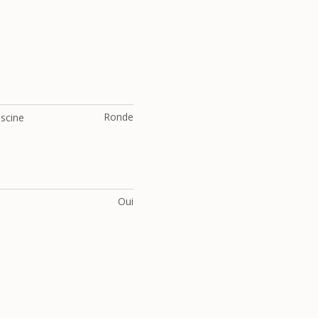
Ronde
iscine
t
Oui