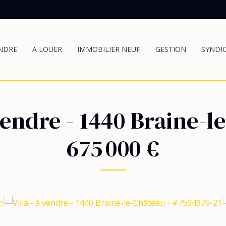
NDRE
A LOUER
IMMOBILIER NEUF
GESTION
SYNDI
 vendre
-
1440 Braine-l
675 000 €