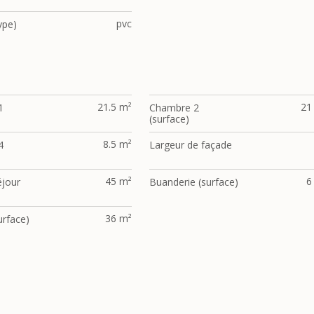
pvc
ype)
21.5 m²
21
1
Chambre 2
(surface)
8.5 m²
4
Largeur de façade
45 m²
6
éjour
Buanderie (surface)
36 m²
urface)