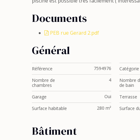
piscine est possible très facilement ( intéress
Documents
PEB rue Gerard 2.pdf
Général
7594976
Référence
Catégorie
4
Nombre de
Nombre de
chambres
de bain
Oui
Garage
Terrasse
280 m²
Surface habitable
Surface du
Bâtiment