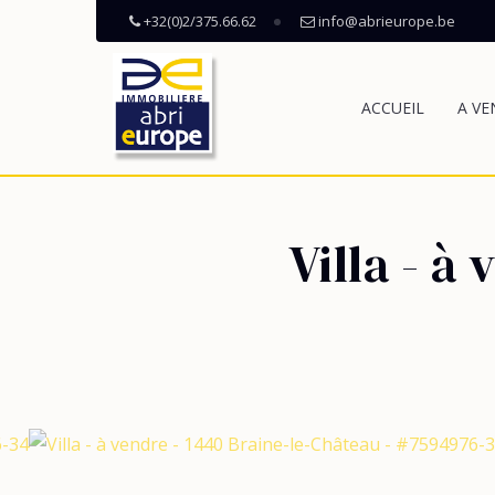
+32(0)2/375.66.62
info@abrieurope.be
ACCUEIL
A VE
Villa - à