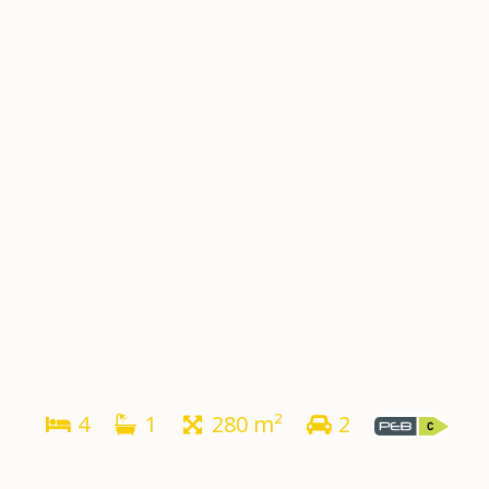
4
1
280 m²
2