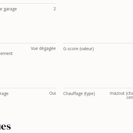
2
e garage
Vue dégagée
G-score (valeur)
nement
Oui
mazout (cha
trage
Chauffage (type)
cen
ues