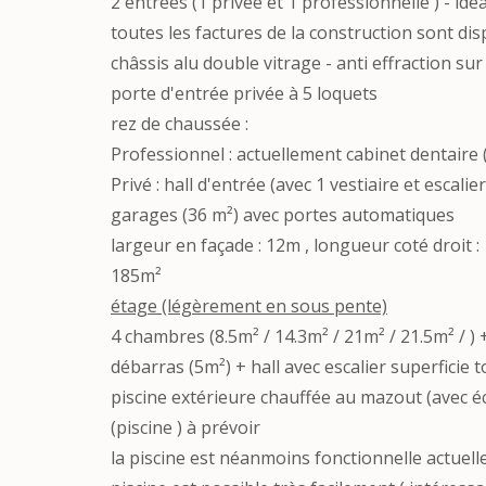
2 entrées (1 privée et 1 professionnelle ) - idé
toutes les factures de la construction sont dis
châssis alu double vitrage - anti effraction s
porte d'entrée privée à 5 loquets
rez de chaussée :
Professionnel : actuellement cabinet dentaire (
Privé : hall d'entrée (avec 1 vestiaire et escali
garages (36 m²) avec portes automatiques
largeur en façade : 12m , longueur coté droit 
185m²
étage (légèrement en sous pente)
4 chambres (8.5m² / 14.3m² / 21m² / 21.5m² / ) 
débarras (5m²) + hall avec escalier superficie t
piscine extérieure chauffée au mazout (avec éc
(piscine ) à prévoir
la piscine est néanmoins fonctionnelle actuel