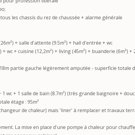
al pour profession libérale
po;
ur tous les chassis du rez de chaussée + alarme générale
26m²) + salle d'attente (9.5m²) + hall d'entrée + wc
er) + wc + cuisine (12,2m²) + living (45m²) + buanderie (6m²) + 
: 18m partie gauche légèrement amputée - superficie totale d
+ 1 wc + 1 salle de bain (8.7m²) (très grande baignoire + douc
otale étage : 95m²
hangeur de chaleur) mais 'liner' à remplacer et travaux ter
lement. La mise en place d'une pompe à chaleur pour chauffe