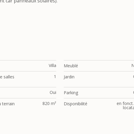
ant car panneaux solaires).
Villa
Meublé
1
 salles
Jardin
Oui
Parking
820 m²
en fonct.
 terrain
Disponibilité
locat