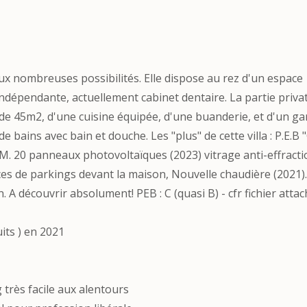
ux nombreuses possibilités. Elle dispose au rez d'un espace
ndépendante, actuellement cabinet dentaire. La partie privat
 de 45m2, d'une cuisine équipée, d'une buanderie, et d'un g
e bains avec bain et douche. Les "plus" de cette villa : P.E.B "
5M. 20 panneaux photovoltaïques (2023) vitrage anti-effract
aces de parkings devant la maison, Nouvelle chaudière (2021).
n. A découvrir absolument! PEB : C (quasi B) - cfr fichier atta
its ) en 2021
 très facile aux alentours