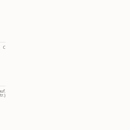
C
uf.
tr.)