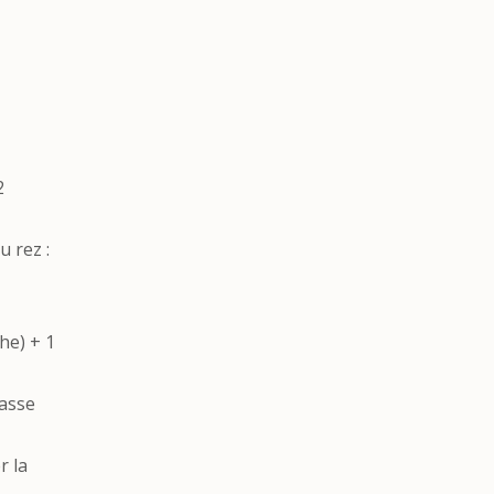
2
u rez :
he) + 1
rasse
r la