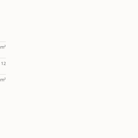
 m²
12
 m²