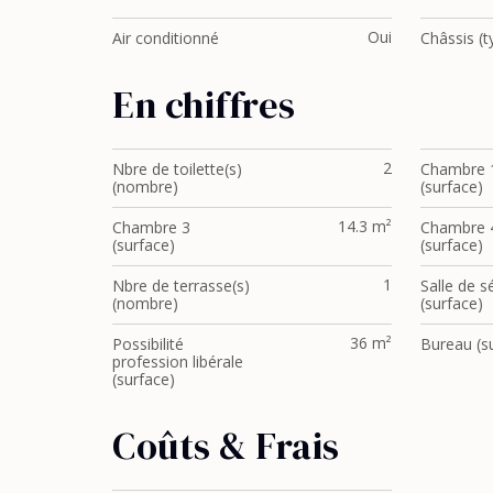
Oui
Air conditionné
Châssis (t
En chiffres
2
Nbre de toilette(s)
Chambre 
(nombre)
(surface)
14.3 m²
Chambre 3
Chambre 
(surface)
(surface)
1
Nbre de terrasse(s)
Salle de s
(nombre)
(surface)
36 m²
Possibilité
Bureau (s
profession libérale
(surface)
Coûts & Frais