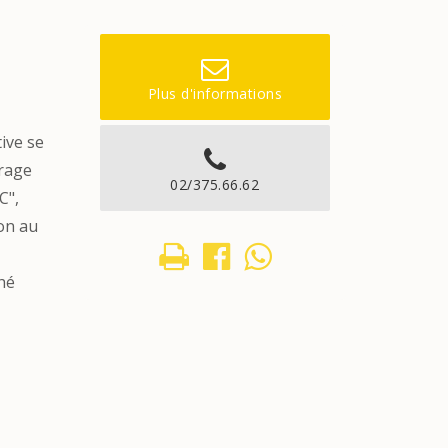
Plus d'informations
ive se
arage
02/375.66.62
C",
ion au
ché