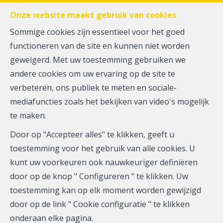
FR
EN
NL
Onze website maakt gebruik van cookies
Sommige cookies zijn essentieel voor het goed
functioneren van de site en kunnen niet worden
MENU
geweigerd. Met uw toestemming gebruiken we
andere cookies om uw ervaring op de site te
verbeteren, ons publiek te meten en sociale-
Gelijkvloerse verdieping -
mediafuncties zoals het bekijken van video's mogelijk
te maken.
te koop
Door op "Accepteer alles" te klikken, geeft u
1050 Ixelles
toestemming voor het gebruik van alle cookies. U
kunt uw voorkeuren ook nauwkeuriger definiëren
310.000 €
door op de knop " Configureren " te klikken. Uw
toestemming kan op elk moment worden gewijzigd
door op de link " Cookie configuratie " te klikken
onderaan elke pagina.