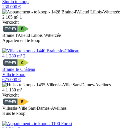
Studio te koop
230.000 €
2
105 m²
1
Verkocht
Braine-l'Alleud Lillois-Witterzée
Appartement te koop
4
1
280 m²
2
Braine-le-Château
Villa te koop
675.000 €
4
1
130 m²
Verkocht
Villersla-Ville Sart-Dames-Avelines
Huis te koop