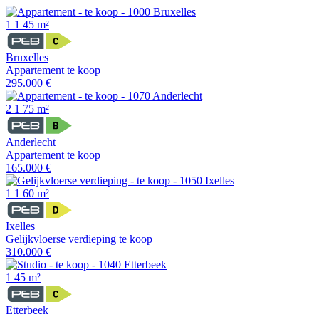
1
1
45 m²
Bruxelles
Appartement te koop
295.000 €
2
1
75 m²
Anderlecht
Appartement te koop
165.000 €
1
1
60 m²
Ixelles
Gelijkvloerse verdieping te koop
310.000 €
1
45 m²
Etterbeek